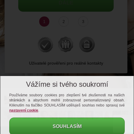
DÁLE
1
2
3
Uživatelé prověřeni pro reálné kontakty
Vážíme si tvého soukromí
Používáme soubory cookies pro zlepšení tvé zkušenosti na našich
stránkách a abychom mohli zobrazovat personalizovaný obsah.
Kliknutím na tlačítko SOUHLASÍM uděluješ souhlas nebo spravuj své
nastavení cookie
.
SOUHLASÍM