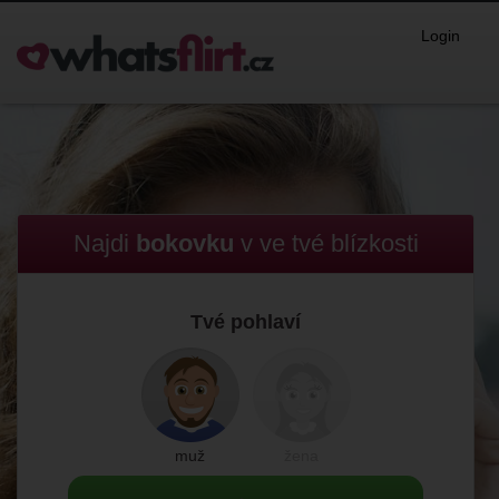
Login
Najdi
bokovku
v
ve tvé blízkosti
Tvé pohlaví
muž
žena